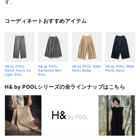
す。
コーディネートおすすめアイテム
H& by POOL
H& by POOL
H& by POOL Wide
H& by POOL Wide
Denim Pants 34
Gathered Skirt
Pants Beige
Pants Navy
Light Gray
Gray
H& by POOLシリーズの全ラインナップはこちら