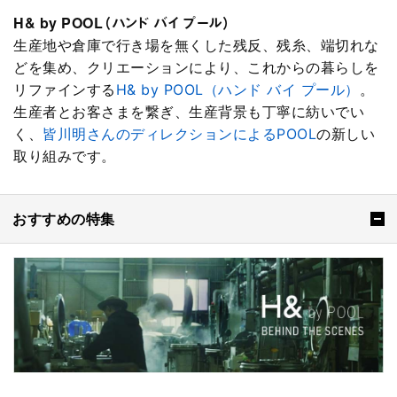
H& by POOL（ハンド バイ プール）
生産地や倉庫で行き場を無くした残反、残糸、端切れな
どを集め、クリエーションにより、これからの暮らしを
リファインする
H& by POOL（ハンド バイ プール）
。
生産者とお客さまを繋ぎ、生産背景も丁寧に紡いでい
く、
皆川明さんのディレクションによるPOOL
の新しい
取り組みです。
おすすめの特集