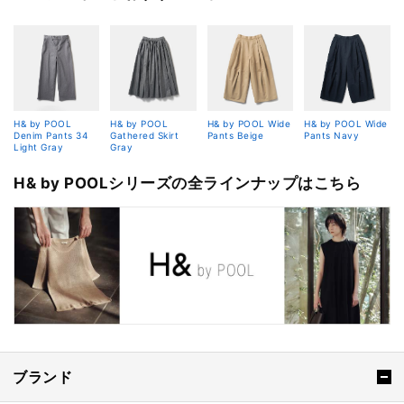
H& by POOL
H& by POOL
H& by POOL Wide
H& by POOL Wide
Denim Pants 34
Gathered Skirt
Pants Beige
Pants Navy
Light Gray
Gray
H& by POOLシリーズの全ラインナップはこちら
ブランド