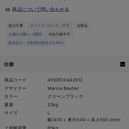
商品について問い合わせる
組立不要
ギフトラッピング：不可
在庫品
お届け日数1～2週間
代金引換不可
配送区分：大型便4(送料￥4,950)
仕様
商品コード
4550512442912
デザイナー
Marina Bautier
カラー
グリーンブラック
重量
22kg
サイズ
L
幅1410 × 奥行440 × 高さ600 (mm)
上面耐荷重
65kg