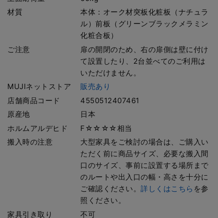
材質
本体：オーク材突板化粧板（ナチュラ
ル）前板（グリーンブラックメラミン
化粧合板）
ご注意
扉の開閉のため、右の扉側は壁に付け
て設置したり、2台並べてのご利用は
いただけません。
MUJIネットストア
販売あり
店舗商品コード
4550512407461
原産地
日本
ホルムアルデヒド
F☆☆☆☆相当
搬入時の注意
大型家具をご検討の場合は、ご購入い
ただく前に商品サイズ、必要な搬入間
口のサイズ、事前に設置する場所まで
のルートや出入口の幅・高さを十分に
ご確認ください。
詳しくはこちら
を参
照ください。
家具引き取り
不可