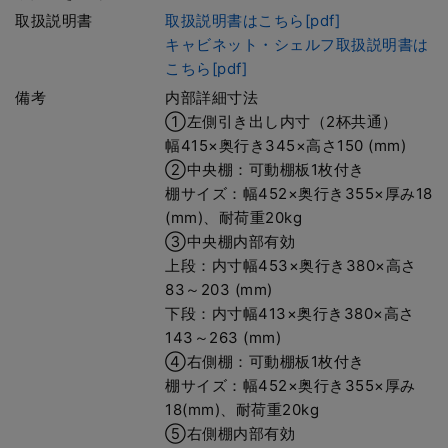
取扱説明書
取扱説明書はこちら[pdf]
キャビネット・シェルフ取扱説明書は
こちら[pdf]
備考
内部詳細寸法
①左側引き出し内寸（2杯共通）
幅415×奥行き345×高さ150 (mm)
②中央棚：可動棚板1枚付き
棚サイズ：幅452×奥行き355×厚み18
(mm)、耐荷重20kg
③中央棚内部有効
上段：内寸幅453×奥行き380×高さ
83～203 (mm)
下段：内寸幅413×奥行き380×高さ
143～263 (mm)
④右側棚：可動棚板1枚付き
棚サイズ：幅452×奥行き355×厚み
18(mm)、耐荷重20kg
⑤右側棚内部有効