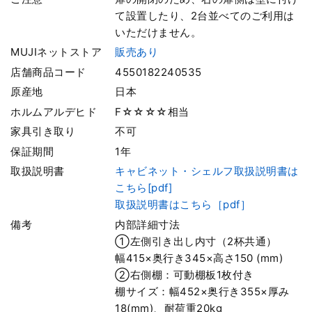
て設置したり、2台並べてのご利用は
いただけません。
MUJIネットストア
販売あり
店舗商品コード
4550182240535
原産地
日本
ホルムアルデヒド
F☆☆☆☆相当
家具引き取り
不可
保証期間
1年
取扱説明書
キャビネット・シェルフ取扱説明書は
こちら[pdf]
取扱説明書はこちら［pdf］
備考
内部詳細寸法
①左側引き出し内寸（2杯共通）
幅415×奥行き345×高さ150 (mm)
②右側棚：可動棚板1枚付き
棚サイズ：幅452×奥行き355×厚み
18(mm)、耐荷重20kg