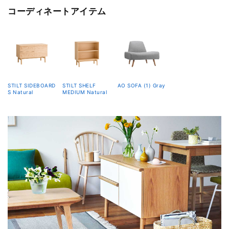
コーディネートアイテム
STILT SIDEBOARD
STILT SHELF
AO SOFA (1) Gray
S Natural
MEDIUM Natural