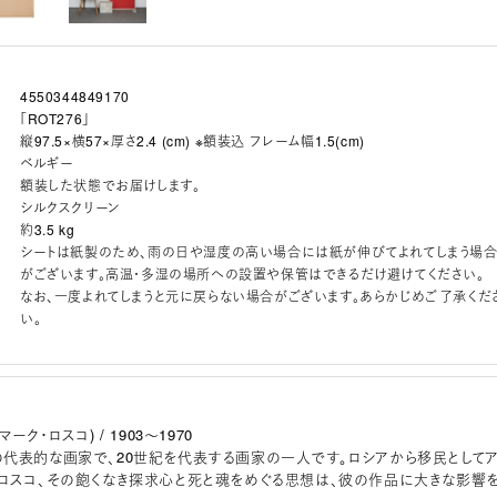
4550344849170
「ROT276」
縦97.5×横57×厚さ2.4 (cm) ※額装込 フレーム幅1.5(cm)
ベルギー
額装した状態でお届けします。
シルクスクリーン
約3.5 kg
シートは紙製のため、雨の日や湿度の高い場合には紙が伸びてよれてしまう場
がございます。高温・多湿の場所への設置や保管はできるだけ避けてください。
なお、一度よれてしまうと元に戻らない場合がございます。あらかじめご了承くだ
い。
 (マーク・ロスコ) / 1903～1970
代表的な画家で、20世紀を代表する画家の一人です。ロシアから移民として
ロスコ、その飽くなき探求心と死と魂をめぐる思想は、彼の作品に大きな影響