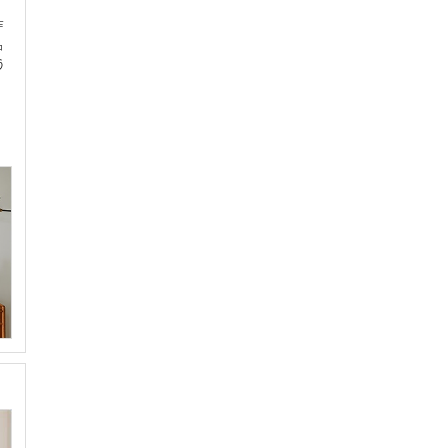
作
品
う
。