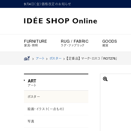
9月4日（金）価格改定のお知らせ
FURNITURE
RUG / FABRIC
GOODS
家具・照明
ラグ・ファブリック
雑貨
>
アート
>
ポスター
>
【定番品】 マーク・ロスコ 「ROT276」
ART
アート
ポスター
絵画・イラスト（一点もの）
写真