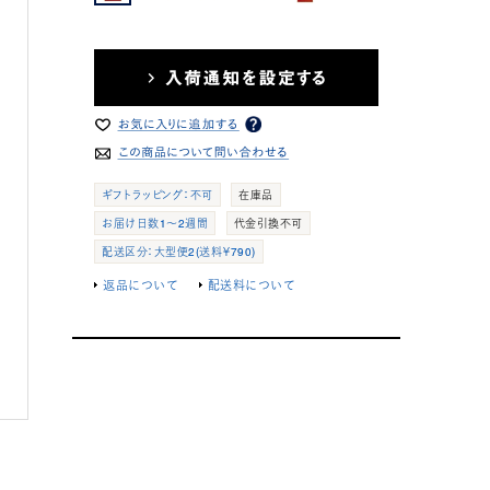
ギフトラッピング：不可
在庫品
お届け日数1～2週間
代金引換不可
配送区分：大型便2(送料￥790)
返品について
配送料について