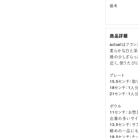
備考
商品詳細
actuelはフ
柔らかな白と深
焼の少しざらっ
近く、使うたび
プレート
15.5センチ
18センチ：1
21センチ：1
ボウル
11センチ：お
出番の多いサイ
13.5センチ
軽めの一品にも
18.5センチ