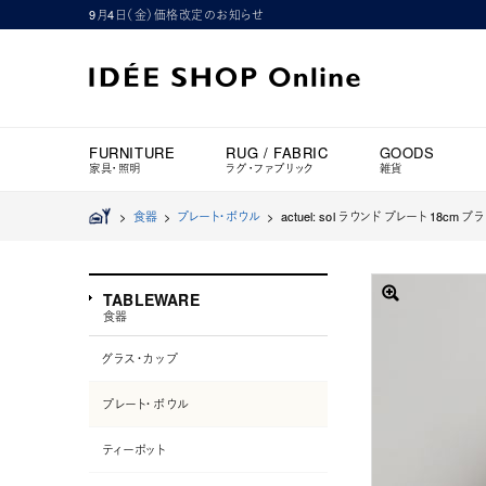
9月4日（金）価格改定のお知らせ
FURNITURE
RUG / FABRIC
GOODS
家具・照明
ラグ・ファブリック
雑貨
>
食器
>
プレート・ボウル
>
actuel: sol ラウンド プレート 18cm ブ
TABLEWARE
食器
グラス・カップ
プレート・ボウル
ティーポット