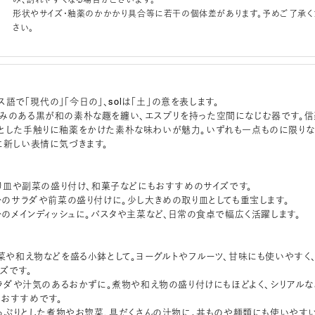
形状やサイズ・釉薬のかかかり具合等に若干の個体差があります。予めご了承く
さい。
ランス語で「現代の」「今日の」、solは「土」の意を表します。
みのある黒が和の素朴な趣を纏い、エスプリを持った空間になじむ器です。信
とした手触りに釉薬をかけた素朴な味わいが魅力。いずれも一点ものに限りな
に新しい表情に気づきます。
：取り皿や副菜の盛り付け、和菓子などにもおすすめのサイズです。
人分のサラダや前菜の盛り付けに。少し大きめの取り皿としても重宝します。
人分のメインディッシュに。パスタや主菜など、日常の食卓で幅広く活躍します。
惣菜や和え物などを盛る小鉢として。ヨーグルトやフルーツ、甘味にも使いやすく
ズです。
：サラダや汁気のあるおかずに。煮物や和え物の盛り付けにもほどよく、シリアルな
おすすめです。
：たっぷりとした煮物やお惣菜、具だくさんの汁物に。丼ものや麺類にも使いやす