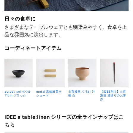
日々の食卓に
さまざまなテーブルウェアとも馴染みやすく、食卓を上
品な雰囲気に演出します。
コーディネートアイテム
actuel: sol ボウル
metal 真鍮箸置き
土直漆器 くるむ 汁
【IDEE別注】土直
11cm ブラック
ショート
椀 白
漆器 漆塗りのお箸
赤
IDEE a table:linen シリーズの全ラインナップはこ
ちら