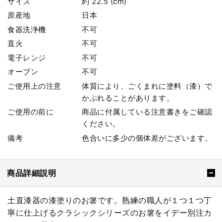
サイズ
約 22.5 (cm)
原産地
日本
食器洗浄機
不可
直火
不可
電子レンジ
不可
オーブン
不可
ご使用上の注意
体質により、ごくまれに塗料（漆）で
かぶれることがあります。
ご使用の前に
商品に付属している注意書きをご確認
ください。
備考
色合いに多少の個体差がございます。
商品詳細説明
土直漆器の漆塗りのお箸です。熟練の職人が１つ１つ丁
寧に仕上げるクラシックシリーズのお箸をイデー別注カ