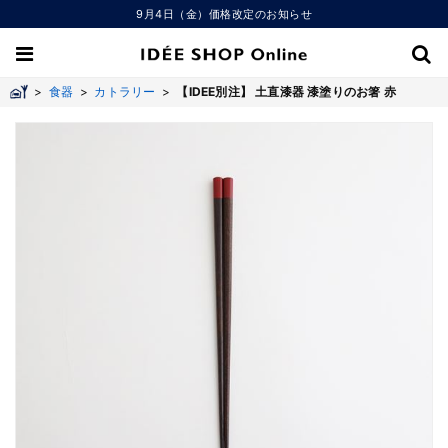
9月4日（金）価格改定のお知らせ
>
食器
>
カトラリー
>
【IDEE別注】 土直漆器 漆塗りのお箸 赤