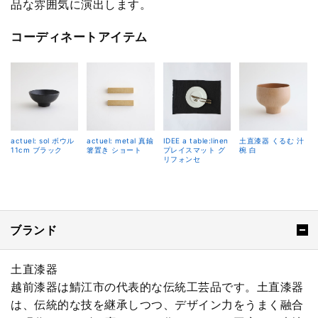
品な雰囲気に演出します。
コーディネートアイテム
actuel: sol ボウル
actuel: metal 真鍮
IDEE a table:linen
土直漆器 くるむ 汁
11cm ブラック
箸置き ショート
プレイスマット グ
椀 白
リフォンセ
ブランド
土直漆器
越前漆器は鯖江市の代表的な伝統工芸品です。土直漆器
は、伝統的な技を継承しつつ、デザイン力をうまく融合