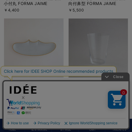
小付丸 FORMA JAIME
向付鼻型 FORMA JAIME
￥4,400
￥5,500
【在庫限り】 上出長右衛門窯
菅原工芸硝子 フィフティーズ
長皿唇型 FORMA JAIME
タンブラー クリア
￥6,050
￥2,750
HOME
NEW ARRIVAL
MY PAGE
CART
FAVORITES