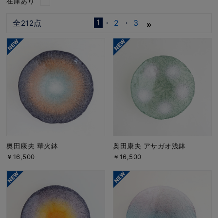
在庫あり
1
全
点
2
3
212
奥田康夫 華火鉢
奥田康夫 アサガオ浅鉢
￥16,500
￥16,500