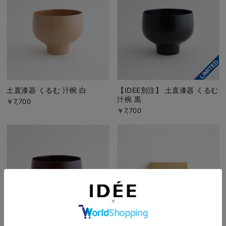
土直漆器 くるむ 汁椀 白
【IDEE別注】 土直漆器 くるむ
汁椀 黒
￥7,700
￥7,700