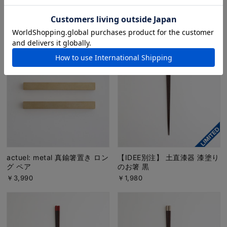
【IDEE別注】 土直漆器 くるむ
actuel: metal 真鍮箸置き ショ
汁椀 赤茶
ート ペア
￥7,700
￥2,990
actuel: metal 真鍮箸置き ロン
【IDEE別注】 土直漆器 漆塗り
グ ペア
のお箸 黒
￥3,990
￥1,980