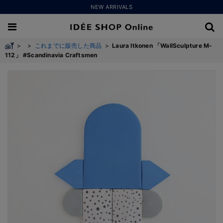
NEW ARRIVALS
>
>
これまでに販売した商品
>
Laura Itkonen 「WallSculpture M-
112」 #Scandinavia Craftsmen