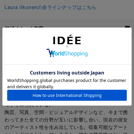
Laura Itkonenの全ラインナップはこちら
デザイナー / 作家
Laura Itkonen（ラウラ・イトコネン）
ヘルシンキを拠点に活動するアーティスト・デザイナ
ー。リーヒマキ出身で、ガラスの街としても有名だった
この街は文化度が高く、ガラス美術館や工房、シアター
などが充実していた環境で育つ。
彼女の彫刻的、そして建築的なアプローチでもある作品
は、アートとデザインの狭間を行き来しながら、細部ま
で慎重にデザインされ、ヘルシンキのスタジオで一つづ
つ手で作られている。
陶芸、写真、空間・ビジュアルデザインなど、今まで携
わってきた全ての分野が互いに影響し合い、現在の彼女
のアーティスト性を生み出している。収集可能なアート