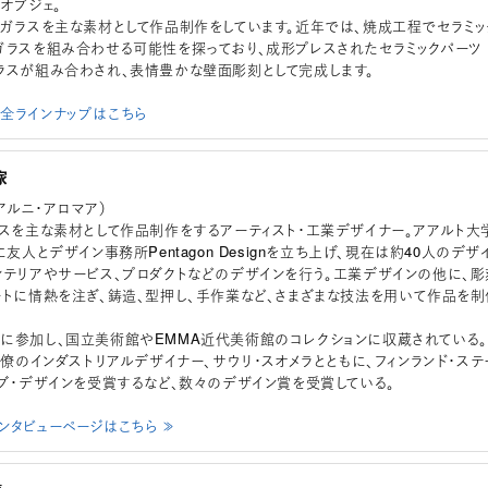
オブジェ。
・ガラスを主な素材として作品制作をしています。近年では、焼成工程でセラミッ
ガラスを組み合わせる可能性を探っており、成形プレスされたセラミックパーツ
ラスが組み合わされ、表情豊かな壁面彫刻として完成します。
aaの全ラインナップはこちら
家
a（アルニ・アロマア）
ラスを主な素材として作品制作をするアーティスト・工業デザイナー。アアルト大
に友人とデザイン事務所Pentagon Designを立ち上げ、現在は約40人のデザ
ンテリアやサービス、プロダクトなどのデザインを行う。工業デザインの他に、彫
ートに情熱を注ぎ、鋳造、型押し、手作業など、さまざまな技法を用いて作品を制
に参加し、国立美術館やEMMA近代美術館のコレクションに収蔵されている。
同僚のインダストリアルデザイナー、サウリ・スオメラとともに、フィンランド・ステ
オブ・デザインを受賞するなど、数々のデザイン賞を受賞している。
aaインタビューページはこちら ≫