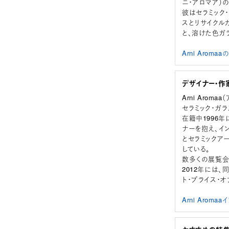
ニ・アロマア）の
彼はセラミック
スとリサイクル
と、溶けた色ガ
Arni Arom
デザイナー・作
Arni Aroma
セラミック・ガ
在籍中1996年
ナーを抱え、イ
とセラミックア
している。
数多くの展覧会
2012年には、
ト・プライス・
Arni Arom