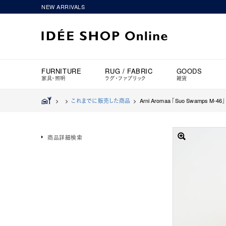
NEW ARRIVALS
FURNITURE
RUG / FABRIC
GOODS
家具・照明
ラグ・ファブリック
雑貨
>
>
これまでに販売した商品
>
Arni Aromaa 「Suo Swamps M-46」 
商品詳細検索