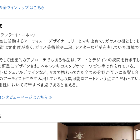
onenの全ラインナップはこちら
家
nen（ラウラ・イトコネン）
点に活動するアーティスト・デザイナー。リーヒマキ出身で、ガラスの街としても
街は文化度が高く、ガラス美術館や工房、シアターなどが充実していた環境で
そして建築的なアプローチでもある作品は、アートとデザインの狭間を行き来
で慎重にデザインされ、ヘルシンキのスタジオで一つづつ手で作られている。
間・ビジュアルデザインなど、今まで携わってきた全ての分野が互いに影響し合
のアーティスト性を生み出している。収集可能なアートという点にこだわってい
術性において特筆すべき点であると言える。
onenインタビューページはこちら ≫
集