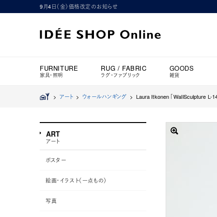
9月4日（金）価格改定のお知らせ
FURNITURE
RUG / FABRIC
GOODS
家具・照明
ラグ・ファブリック
雑貨
>
アート
>
ウォールハンギング
>
Laura Itkonen 「WallSculpture L-
ART
アート
ポスター
絵画・イラスト（一点もの）
写真