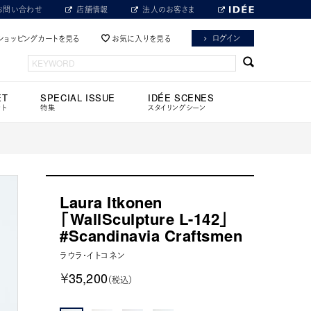
お問い合わせ
店舗情報
法人のお客さま
ログイン
ショッピングカートを見る
お気に入りを見る
ET
SPECIAL ISSUE
IDÉE SCENES
ット
特集
スタイリングシーン
Laura Itkonen
「WallSculpture L-142」
#Scandinavia Craftsmen
ラウラ・イトコネン
￥35,200
（税込）