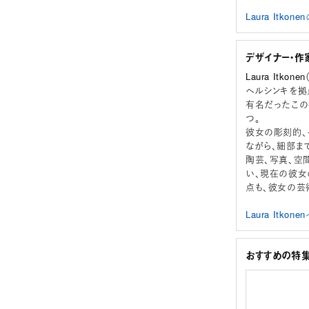
Laura Itk
デザイナー・作
Laura Itko
ヘルシンキを拠
有名だったこの
つ。
彼女の彫刻的、
ながら、細部ま
陶芸、写真、空
い、現在の彼女
点も、彼女の芸
Laura Itk
おすすめの特