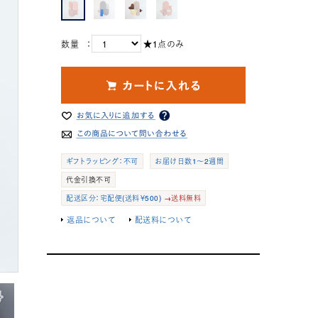
数量 ：
★1点のみ
ギフトラッピング：不可
お届け日数1～2週間
代金引換不可
配送区分：宅配便(送料￥500)
→送料無料
返品について
配送料について