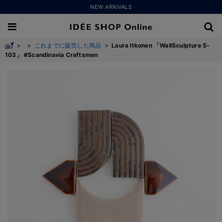
NEW ARRIVALS
>
>
これまでに販売した商品
>
Laura Itkonen 「WallSculpture S-
103」 #Scandinavia Craftsmen