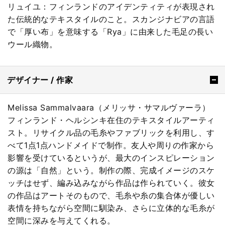
リュイユ：フィンランドのアイデンティティが表現され
た伝統的なテキスタイルのこと。スカンジナビアの言語
で「厚い布」を意味する「Rya」に由来した毛足の長い
ウール織物。
デザイナー / 作家
Melissa Sammalvaara（メリッサ・サマルヴァーラ）
フィンランド・ヘルシンキ在住のテキスタイルアーティ
スト。リサイクル品の毛糸やファブリックを利用し、す
べて1点1点ハンドメイドで制作。友人や周りの作家から
影響を受けているというが、最大のインスピレーション
の源は「自然」という。制作の際、完成イメージのスケ
ッチはせず、編み込みながら作品は作られていく。彼女
の作品はアートそのもので、毛糸や糸の集合体が優しい
表情を持ちながら空間に馴染み、さらに立体的な毛糸が
空間に深みを与えてくれる。