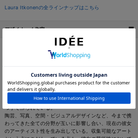
Laura Itkonenの全ラインナップはこちら
デザイナー / 作家
Laura Itkonen（ラウラ・イトコネン）
ヘルシンキを拠点に活動するアーティスト・デザイナ
ー。リーヒマキ出身で、ガラスの街としても有名だった
この街は文化度が高く、ガラス美術館や工房、シアター
などが充実していた環境で育つ。
彼女の彫刻的、そして建築的なアプローチでもある作品
は、アートとデザインの狭間を行き来しながら、細部ま
で慎重にデザインされ、ヘルシンキのスタジオで一つづ
つ手で作られている。
陶芸、写真、空間・ビジュアルデザインなど、今まで携
わってきた全ての分野が互いに影響し合い、現在の彼女
のアーティスト性を生み出している。収集可能なアート