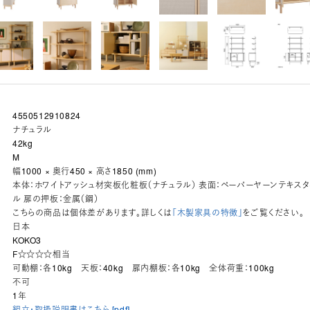
4550512910824
ナチュラル
42kg
M
幅1000 × 奥行450 × 高さ1850 (mm)
本体：ホワイトアッシュ材突板化粧板（ナチュラル） 表面：ペーパーヤーンテキスタ
ル 扉の押板：金属（鋼）
こちらの商品は個体差があります。詳しくは
「木製家具の特徴」
をご覧ください。
日本
KOKO3
ド
F☆☆☆☆相当
可動棚：各10kg 天板：40kg 扉内棚板：各10kg 全体荷重：100kg
不可
1年
組立・取扱説明書はこちら [pdf]