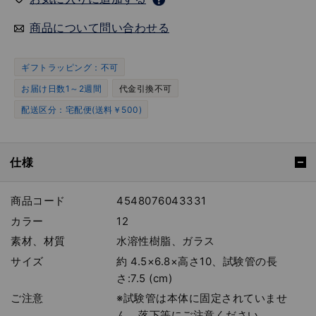
商品について問い合わせる
ギフトラッピング：不可
お届け日数1～2週間
代金引換不可
配送区分：宅配便(送料￥500)
仕様
商品コード
4548076043331
カラー
12
素材、材質
水溶性樹脂、ガラス
サイズ
約 4.5×6.8×高さ10、試験管の長
さ:7.5 (cm)
ご注意
※試験管は本体に固定されていませ
ん。落下等にご注意ください。