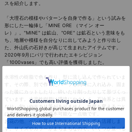
スを紹介します。
「大理石の模様やパターンを自身で作る」という試みを
形にした一輪挿し「MINE ORE （マイン オー
レ）」。"MINE" は鉱山、"ORE" は鉱石という意味をも
ち、地層や模様を自分なりに出してみようと作り出し
た、外山氏の石好きが高じて生まれたアイテムです。
2020年9月にパリで行われたエキシビジョン
「1000vases」でも高い評価を獲得しました。
水溶性の樹脂で色を作り、型に流し込んで作られていま
す。その際、別で作ったパーツを同時に入れ込み、固ま
った後にカットしたり、砕いたり削ったりして形づくっ
ています。水溶性樹脂は環境にやさしく、石油系とは異
なり、匂いやテカリ等がありません。角度を変えるごと
に表情が異なり、再現不可能な一点物です。
お花の他、ペンや耳かきのスタンドとしても活躍しま
す。サイズやカラーがまちまちなので、いくつか並べる