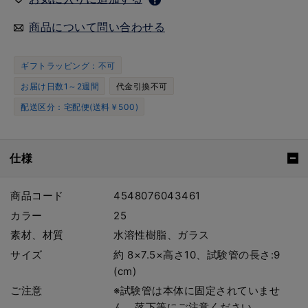
商品について問い合わせる
ギフトラッピング：不可
お届け日数1～2週間
代金引換不可
配送区分：宅配便(送料￥500)
仕様
商品コード
4548076043461
カラー
25
素材、材質
水溶性樹脂、ガラス
サイズ
約 8×7.5×高さ10、試験管の長さ:9
(cm)
ご注意
※試験管は本体に固定されていませ
ん。落下等にご注意ください。