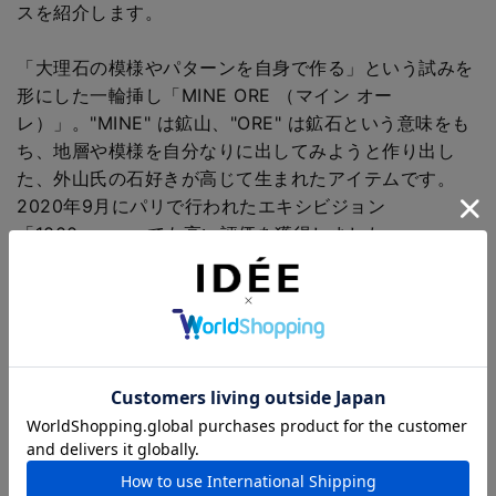
スを紹介します。
「大理石の模様やパターンを自身で作る」という試みを
形にした一輪挿し「MINE ORE （マイン オー
レ）」。"MINE" は鉱山、"ORE" は鉱石という意味をも
ち、地層や模様を自分なりに出してみようと作り出し
た、外山氏の石好きが高じて生まれたアイテムです。
2020年9月にパリで行われたエキシビジョン
「1000vases」でも高い評価を獲得しました。
水溶性の樹脂で色を作り、型に流し込んで作られていま
す。その際、別で作ったパーツを同時に入れ込み、固ま
った後にカットしたり、砕いたり削ったりして形づくっ
ています。水溶性樹脂は環境にやさしく、石油系とは異
なり、匂いやテカリ等がありません。角度を変えるごと
に表情が異なり、再現不可能な一点物です。
お花の他、ペンや耳かきのスタンドとしても活躍しま
す。サイズやカラーがまちまちなので、いくつか並べる