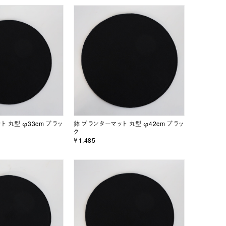
ト 丸型 φ33cm ブラッ
鉢 プランターマット 丸型 φ42cm ブラッ
ク
￥1,485