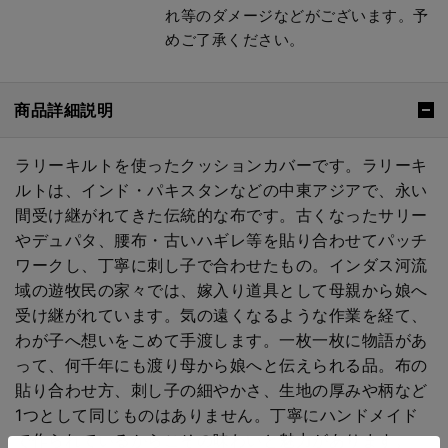
れ等のダメージなどがございます。予
めご了承ください。
商品詳細説明
ラリーキルトを使ったクッションカバーです。ラリーキ
ルトは、インド・パキスタンなどの中東アジアで、永い
間受け継がれてきた伝統的な布です。古くなったサリー
やデュパタ、腰布・古いハギレ等を貼り合わせてパッチ
ワークし、丁寧に刺し子で合わせたもの。インダス河流
域の遊牧民の家々では、嫁入り道具として母親から娘へ
受け継がれています。気の遠くなるような作業を経て、
わが子へ想いをこめて手渡します。一枚一枚に物語があ
って、何千年にも渡り母から娘へと伝えられる品。布の
貼り合わせ方、刺し子の細やかさ、生地の厚みや柄など
1つとして同じものはありません。丁寧にハンドメイド
で作られているからこその味わいと魅力があります。