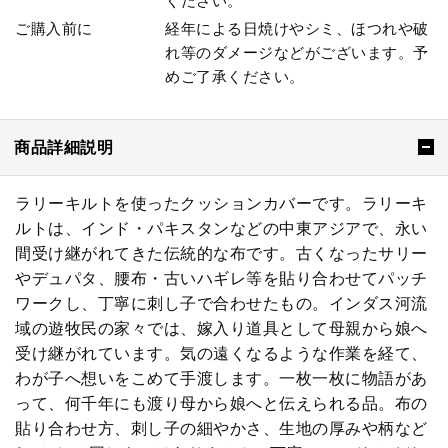
ください。
ご購入前に
経年による日焼けやシミ、ほつれや破
れ等のダメージなどがございます。予
めご了承ください。
商品詳細説明
ラリーキルトを使ったクッションカバーです。ラリーキ
ルトは、インド・パキスタンなどの中東アジアで、永い
間受け継がれてきた伝統的な布です。古くなったサリー
やデュパタ、腰布・古いハギレ等を貼り合わせてパッチ
ワークし、丁寧に刺し子で合わせたもの。インダス河流
域の遊牧民の家々では、嫁入り道具として母親から娘へ
受け継がれています。気の遠くなるような作業を経て、
わが子へ想いをこめて手渡します。一枚一枚に物語があ
って、何千年にも渡り母から娘へと伝えられる品。布の
貼り合わせ方、刺し子の細やかさ、生地の厚みや柄など