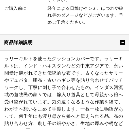
ください。
ご購入前に
経年による日焼けやシミ、ほつれや破
れ等のダメージなどがございます。予
めご了承ください。
商品詳細説明
ラリーキルトを使ったクッションカバーです。ラリーキ
ルトは、インド・パキスタンなどの中東アジアで、永い
間受け継がれてきた伝統的な布です。古くなったサリー
やデュパタ、腰布・古いハギレ等を貼り合わせてパッチ
ワークし、丁寧に刺し子で合わせたもの。インダス河流
域の遊牧民の家々では、嫁入り道具として母親から娘へ
受け継がれています。気の遠くなるような作業を経て、
わが子へ想いをこめて手渡します。一枚一枚に物語があ
って、何千年にも渡り母から娘へと伝えられる品。布の
貼り合わせ方、刺し子の細やかさ、生地の厚みや柄など