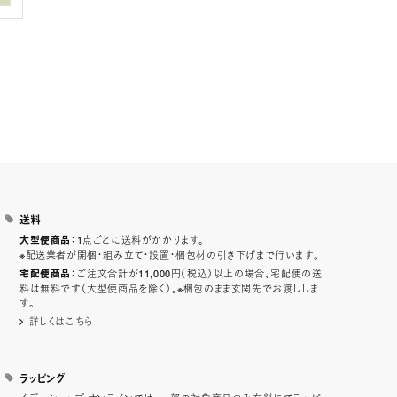
送料
：1点ごとに送料がかかります。
大型便商品
※配送業者が開梱・組み立て・設置・梱包材の引き下げまで行います。
：ご注文合計が11,000円（税込）以上の場合、宅配便の送
宅配便商品
料は無料です（大型便商品を除く）。※梱包のまま玄関先でお渡ししま
す。
詳しくはこちら
ラッピング