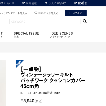
お問い合わせ
店舗情報
法人のお客さま
ログイン
ショッピングカートを見る
お気に入りを見る
ET
SPECIAL ISSUE
IDÉE SCENES
ット
特集
スタイリングシーン
【一点物】
ヴィンテージラリーキルト
パッチワーク クッションカバー
45cm角
IDEE SHOP Online限定 India
￥5,940
（税込）