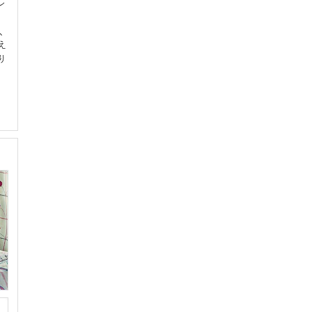
レ
、
え
り