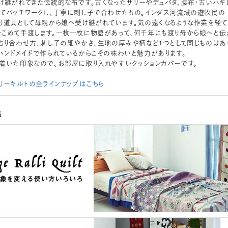
け継がれてきた伝統的な布です。古くなったサリーやデュパタ、腰布・古いハギ
てパッチワークし、丁寧に刺し子で合わせたもの。インダス河流域の遊牧民の
り道具として母親から娘へ受け継がれています。気の遠くなるような作業を経て
こめて手渡します。一枚一枚に物語があって、何千年にも渡り母から娘へと伝
貼り合わせ方、刺し子の細やかさ、生地の厚みや柄など1つとして同じものはあ
ハンドメイドで作られているからこその味わいと魅力があります。
着いた印象なので、お部屋に取り入れやすいクッションカバーです。
ラリーキルトの全ラインナップはこちら
集