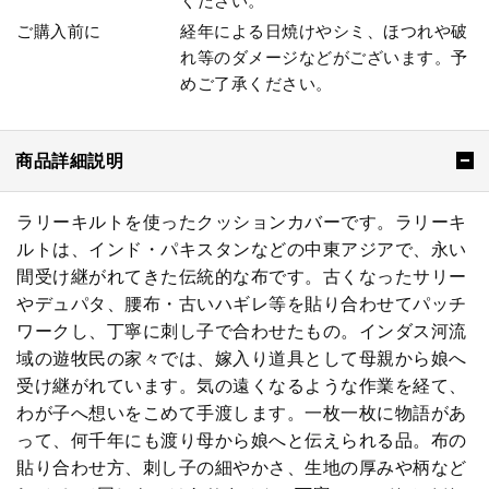
ください。
ご購入前に
経年による日焼けやシミ、ほつれや破
れ等のダメージなどがございます。予
めご了承ください。
商品詳細説明
ラリーキルトを使ったクッションカバーです。ラリーキ
ルトは、インド・パキスタンなどの中東アジアで、永い
間受け継がれてきた伝統的な布です。古くなったサリー
やデュパタ、腰布・古いハギレ等を貼り合わせてパッチ
ワークし、丁寧に刺し子で合わせたもの。インダス河流
域の遊牧民の家々では、嫁入り道具として母親から娘へ
受け継がれています。気の遠くなるような作業を経て、
わが子へ想いをこめて手渡します。一枚一枚に物語があ
って、何千年にも渡り母から娘へと伝えられる品。布の
貼り合わせ方、刺し子の細やかさ、生地の厚みや柄など