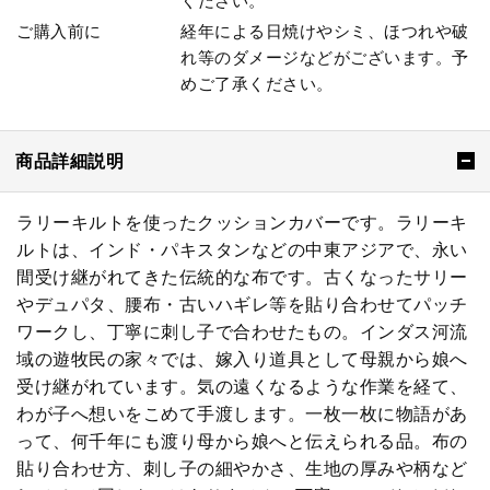
ください。
ご購入前に
経年による日焼けやシミ、ほつれや破
れ等のダメージなどがございます。予
めご了承ください。
商品詳細説明
ラリーキルトを使ったクッションカバーです。ラリーキ
ルトは、インド・パキスタンなどの中東アジアで、永い
間受け継がれてきた伝統的な布です。古くなったサリー
やデュパタ、腰布・古いハギレ等を貼り合わせてパッチ
ワークし、丁寧に刺し子で合わせたもの。インダス河流
域の遊牧民の家々では、嫁入り道具として母親から娘へ
受け継がれています。気の遠くなるような作業を経て、
わが子へ想いをこめて手渡します。一枚一枚に物語があ
って、何千年にも渡り母から娘へと伝えられる品。布の
貼り合わせ方、刺し子の細やかさ、生地の厚みや柄など