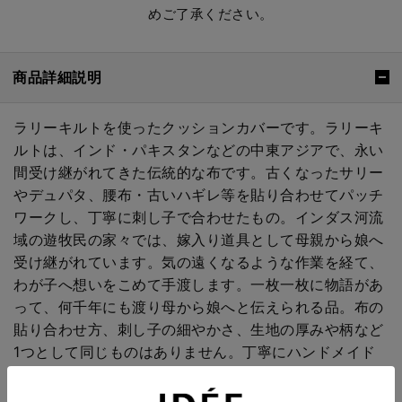
めご了承ください。
商品詳細説明
ラリーキルトを使ったクッションカバーです。ラリーキ
ルトは、インド・パキスタンなどの中東アジアで、永い
間受け継がれてきた伝統的な布です。古くなったサリー
やデュパタ、腰布・古いハギレ等を貼り合わせてパッチ
ワークし、丁寧に刺し子で合わせたもの。インダス河流
域の遊牧民の家々では、嫁入り道具として母親から娘へ
受け継がれています。気の遠くなるような作業を経て、
わが子へ想いをこめて手渡します。一枚一枚に物語があ
って、何千年にも渡り母から娘へと伝えられる品。布の
貼り合わせ方、刺し子の細やかさ、生地の厚みや柄など
1つとして同じものはありません。丁寧にハンドメイド
で作られているからこその味わいと魅力があります。
デザインは落ち着いた印象なので、お部屋に取り入れや