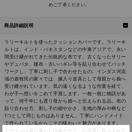
めご了承ください。
商品詳細説明
ラリーキルトを使ったクッションカバーです。ラリーキ
ルトは、インド・パキスタンなどの中東アジアで、永い
間受け継がれてきた伝統的な布です。古くなったサリー
やデュパタ、腰布・古いハギレ等を貼り合わせてパッチ
ワークし、丁寧に刺し子で合わせたもの。インダス河流
域の遊牧民の家々では、嫁入り道具として母親から娘へ
受け継がれています。気の遠くなるような作業を経て、
わが子へ想いをこめて手渡します。一枚一枚に物語があ
って、何千年にも渡り母から娘へと伝えられる品。布の
貼り合わせ方、刺し子の細やかさ、生地の厚みや柄など
1つとして同じものはありません。丁寧にハンドメイド
で作られているからこその味わいと魅力があります。
デザインは落ち着いた印象なので、お部屋に取り入れや