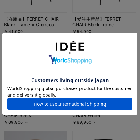
【在庫品】FERRET CHAIR
【受注生産品】FERRET
Black frame × Charcoal
CHAIR Black frame
￥44,900
￥54,900 ～
【受注生産品】DJANGO ARM
【受注生産品】DJANGO ARM
CHAIR Black
CHAIR White
￥69,900 ～
￥69,900 ～