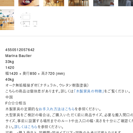
4550512057642
Marina Bautier
33kg
1420
幅1420 × 奥行850 × 高さ720 (mm)
40kg
オーク無垢幅接ぎ材（ナチュラル、ウレタン樹脂塗装）
こちらの商品は個体差があります。詳しくは
「木製家具の特徴」
をご覧ください。
中国
ド
F☆☆☆相当
木製家具の定期的な
お手入れ方法はこちら
を参照ください。
大型家具をご検討の場合は、ご購入いただく前に商品サイズ、必要な搬入間口
サイズ、事前に設置する場所までのルートや出入口の幅・高さを十分にご確認く
さい。
詳しくはこちら
を参照ください。
可能 ※購入商品と、同種類・同サイズ以下・同数のみ承り可能となります。