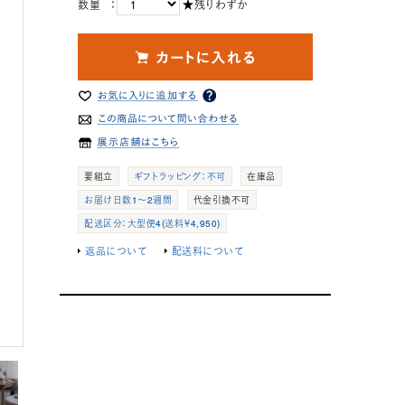
数量 ：
★残りわずか
要組立
ギフトラッピング：不可
在庫品
お届け日数1～2週間
代金引換不可
配送区分：大型便4(送料￥4,950)
返品について
配送料について