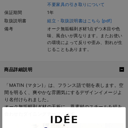
不要家具の引き取りについて
保証期間
1年
取扱説明書
組立・取扱説明書はこちら [pdf]
備考
オーク無垢幅剥ぎ材1点ずつ木目や色
味、風合いが異なります。またお使い
の環境によって反りや歪み、割れが生
じることもあります。
商品詳細説明
「MATIN (マタン)」は、フランス語で朝を表します。空
間を明るく、爽やかな雰囲気にするデザインイメージよ
り名付けられました。
オーク無垢幅剥ぎ材の天板に、異素材のスチールを組み
合わせたダイニングテーブルです。