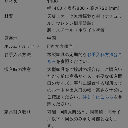
サイズ
1400
幅1400 × 奥行800 × 高さ720 (mm)
材質
天板：オーク無垢幅剥ぎ材（ナチュラ
ル、ウレタン樹脂塗装）
脚：スチール（ホワイト塗装）
原産地
中国
ホルムアルデヒド
F☆☆☆相当
お手入れ方法
木製家具の定期的な
お手入れ方法はこ
ちら
を参照ください。
搬入時の注意
大型家具をご検討の場合は、ご購入い
ただく前に商品サイズ、必要な搬入間
口のサイズ、事前に設置する場所まで
のルートや出入口の幅・高さを十分に
ご確認ください。
詳しくはこちら
を参
照ください。
家具引き取り
可能 ※購入商品と、同種類・同サイ
ズ以下・同数のみ承り可能となりま
す。