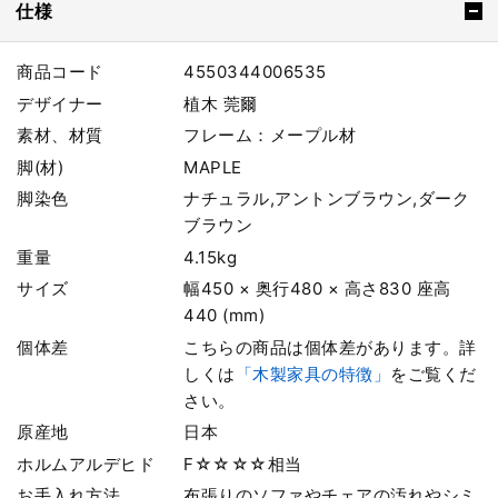
仕様
商品コード
4550344006535
デザイナー
植木 莞爾
素材、材質
フレーム：メープル材
脚(材)
MAPLE
脚染色
ナチュラル,アントンブラウン,ダーク
ブラウン
重量
4.15kg
サイズ
幅450 × 奥行480 × 高さ830 座高
440 (mm)
個体差
こちらの商品は個体差があります。詳
しくは
「木製家具の特徴」
をご覧くだ
さい。
原産地
日本
ホルムアルデヒド
F☆☆☆☆相当
お手入れ方法
布張りのソファやチェアの汚れやシミ