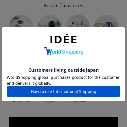
Artist Interview
Enriqueta
Laura
Arni
Masayoshi
Cepeda
Itkonen
Aromaa
Oya
Ceramic artist
Ceramic artist
Ceramic artist
Ceramic artist
Melissa
Nicolas
Paula
Sammalvaara
Shurey
Pääkkönen
Textile artist
Sculptor
Glass artist