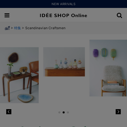
NEW ARRIVALS
>
>
特集
Scandinavian Craftsmen