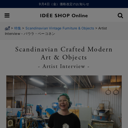
9月4日（金）価格改定のお知らせ
>
>
>
特集
Scandinavian Vintage Furniture & Objects
Artist
Interview - パウラ・ペーコネン
Scandinavian Crafted Modern
Art & Objects
- Artist Interview -