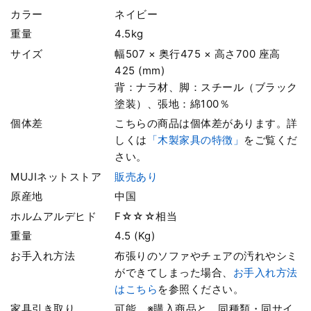
カラー
ネイビー
重量
4.5kg
サイズ
幅507 × 奥行475 × 高さ700 座高
425 (mm)
背：ナラ材、脚：スチール（ブラック
塗装）、張地：綿100％
個体差
こちらの商品は個体差があります。詳
しくは
「木製家具の特徴」
をご覧くだ
さい。
MUJIネットストア
販売あり
原産地
中国
ホルムアルデヒド
F☆☆☆相当
重量
4.5 (Kg)
お手入れ方法
布張りのソファやチェアの汚れやシミ
ができてしまった場合、
お手入れ方法
はこちら
を参照ください。
家具引き取り
可能 ※購入商品と、同種類・同サイ