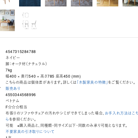
4547315284788
ネイビー
脚：オーク材（ナチュラル）
7kg
幅400 × 奥行540 × 高さ785 座高450 (mm)
こちらの商品は個体差があります。詳しくは
「木製家具の特徴」
をご覧ください。
ア
販売あり
4550344568996
ベトナム
ド
F☆☆☆相当
布張りのソファやチェアの汚れやシミができてしまった場合、
お手入れ方法はこ
ら
を参照ください。
可能 ※購入商品と、同種類・同サイズ以下・同数のみ承り可能となります。
不要家具の引き取りについて
1年