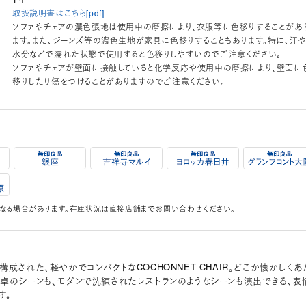
取扱説明書はこちら[pdf]
ソファやチェアの濃色張地は使用中の摩擦により、衣服等に色移りすることがあ
ます。また、ジーンズ等の濃色生地が家具に色移りすることもあります。特に、汗
水分などで濡れた状態で使用すると色移りしやすいのでご注意ください。
ソファやチェアが壁面に接触していると化学反応や使用中の摩擦により、壁面に
移りしたり傷をつけることがありますのでご注意ください。
なる場合があります。在庫状況は直接店舗までお問い合わせください。
成された、軽やかでコンパクトなCOCHONNET CHAIR。どこか懐かしくあ
卓のシーンも、モダンで洗練されたレストランのようなシーンも演出できる、表
す。