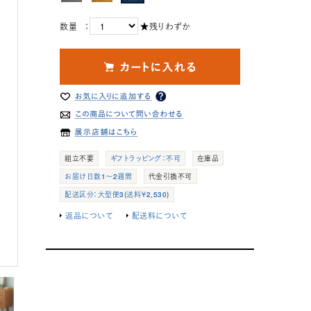
数量 ：
★残りわずか
組立不要
ギフトラッピング：不可
在庫品
お届け日数1～2週間
代金引換不可
配送区分：大型便3(送料￥2,530)
返品について
配送料について