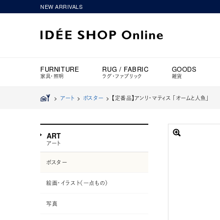
NEW ARRIVALS
FURNITURE
RUG / FABRIC
GOODS
家具・照明
ラグ・ファブリック
雑貨
>
アート
>
ポスター
>
【定番品】アンリ・マティス 「オームと人魚」
ART
アート
ポスター
絵画・イラスト（一点もの）
写真