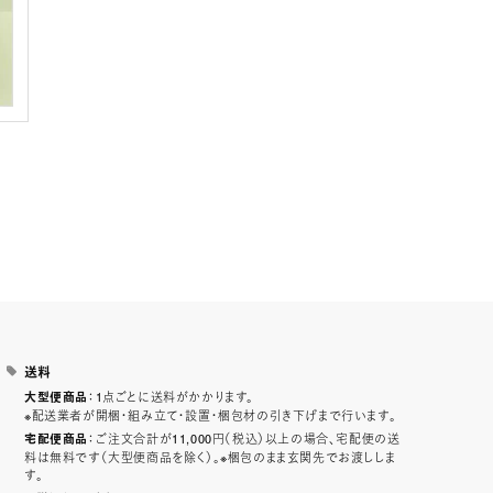
送料
：1点ごとに送料がかかります。
大型便商品
※配送業者が開梱・組み立て・設置・梱包材の引き下げまで行います。
：ご注文合計が11,000円（税込）以上の場合、宅配便の送
宅配便商品
料は無料です（大型便商品を除く）。※梱包のまま玄関先でお渡ししま
す。