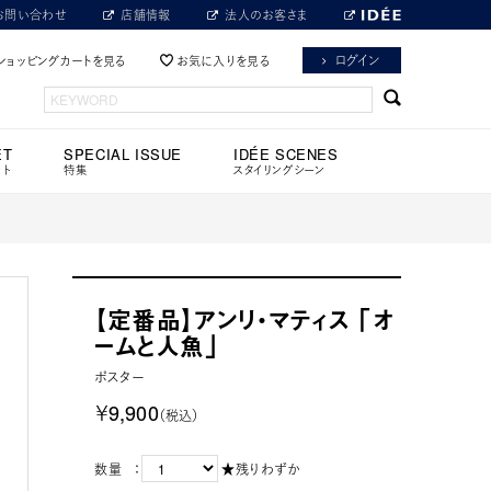
お問い合わせ
店舗情報
法人のお客さま
ログイン
ショッピングカートを見る
お気に入りを見る
ET
SPECIAL ISSUE
IDÉE SCENES
ット
特集
スタイリングシーン
【定番品】アンリ・マティス 「オ
ームと人魚」
ポスター
￥9,900
（税込）
数量 ：
★残りわずか