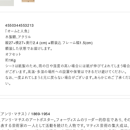
4550344553213
「オームと人魚」
木製額、アクリル
縦27×横27×奥行2.4 (cm) ※額装込 フレーム幅1.5(cm)
額装した状態でお届けします。
オフセット
約1Kg
シートは紙製のため、雨の日や湿度の高い場合には紙が伸びてよれてしまう場
がございます。高温・多湿の場所への設置や保管はできるだけ避けてください。
なお、一度よれてしまうと元に戻らない場合がございます。あらかじめご了承くだ
い。
se（アンリ・マチス） / 1869-1954
、アンリ・マチスのアートポスター。フォーヴィスムのリーダー的存在であり、そ
代表する芸術家の一人として活動を続けた人物です。マティス芸術の集大成は、