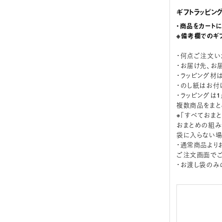
ギフトラッピン
・商品をカート
※備考欄でのギ
・何点ご注文い
・お届け先、お
・ラッピング材
・のし紙はお付
・ラッピングは
複数商品をまと
※「すべておま
おまとめの組み
袋に入らない場
・通常商品より
ご注文画面でご
・お渡し袋のみ