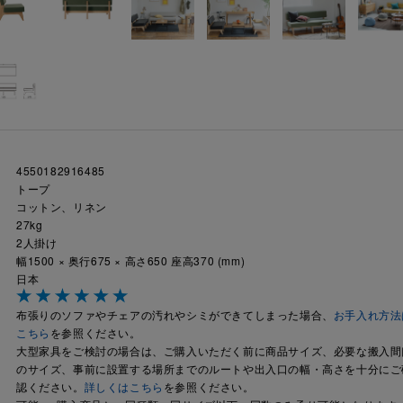
4550182916485
トープ
コットン、リネン
27kg
2人掛け
幅1500 × 奥行675 × 高さ650 座高370 (mm)
日本
布張りのソファやチェアの汚れやシミができてしまった場合、
お手入れ方法
こちら
を参照ください。
大型家具をご検討の場合は、ご購入いただく前に商品サイズ、必要な搬入間
のサイズ、事前に設置する場所までのルートや出入口の幅・高さを十分にご
認ください。
詳しくはこちら
を参照ください。