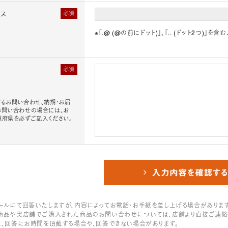
レス
必須
※「.@ (@の前にドット)」、「.. (ドット2つ)
必須
るお問い合わせ、納期・お届
お問い合わせの場合には、お
道府県を必ずご記入ください。
ールにて回答いたしますが、内容によってお電話・お手紙を差し上げる場合があります
商品や実店舗でご購入された商品のお問い合わせについては、店舗より直接ご連絡
は、回答にお時間を頂戴する場合や、回答できない場合があります。