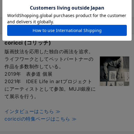
デザイナー / 作家
coricci (コリッチ)
版画技法を応用した独自の画法を追求。
ライフワークとしてペットパートナーの
作品を多数制作している。
2019年 表参道 個展
2021年 IDEE Life in artプロジェクト
にアーティストとして参加。MUJI銀座に
て展示を行う。
インタビューはこちら ≫
coricciの特集ページはこちら ≫