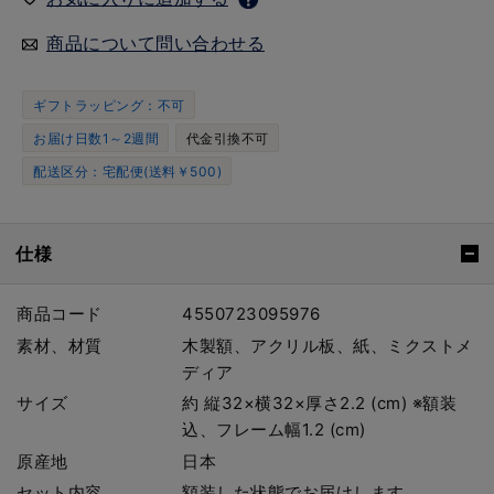
商品について問い合わせる
ギフトラッピング：不可
お届け日数1～2週間
代金引換不可
配送区分：宅配便(送料￥500)
仕様
商品コード
4550723095976
素材、材質
木製額、アクリル板、紙、ミクストメ
ディア
サイズ
約 縦32×横32×厚さ2.2 (cm) ※額装
込、フレーム幅1.2 (cm)
原産地
日本
セット内容
額装した状態でお届けします。