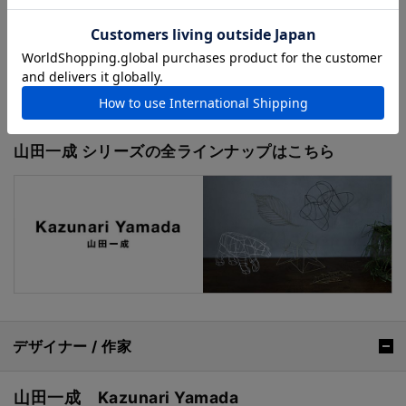
るワイヤーアートの世界は、どこかストーリー性を感じ
させるもので今にも動き出しそう。一つ一つ丁寧に制作
され、立体的で奥行きのあるデザインが特徴的です。と
ても軽い作品ですので、棚の上はもちろん、天井から吊
るしたり、壁に飾るのもおすすめです。
山田一成 シリーズの全ラインナップはこちら
デザイナー / 作家
山田一成 Kazunari Yamada