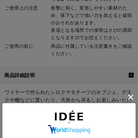
ご使用上の注意
衝撃に弱く、変形しやすい素材のた
め、落下などで強い力を加えると破損
のおそれがあります。
多湿となる場所での保管はさびの原因
となりますのでお控えください。
ご使用の前に
商品に付属している注意書きをご確認
ください。
商品詳細説明
ワイヤーで作られたシロクマモチーフのオブジェ。デス
クや棚などに置いたり、天井から吊るしお楽しみいただ
けます。線の美しさが際立つ影をもお楽しみいただける
作品です。
「自分のイラストを立体にしてみたい」との発想から、
ワイヤーでのオブジェ制作を始めた山田氏。彼が制作す