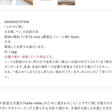
4550002127534
「ムササビ隊」
水彩紙、ペン、水彩絵の具
縦23×横31.7×厚さ2 (cm) ※額装込 フレーム幅1.5(cm)
日本
額装した状態でお届けします。
約 1 (kg)
店舗で展示・保管していた商品です。
シートは紙製のため、雨の日や湿度の高い場合には紙が伸びてよれてしまう場
がございます。高温・多湿の場所への設置や保管はできるだけ避けてください。
なお、一度よれてしまうと元に戻らない場合がございます。あらかじめご了承くだ
い。
UJI 新宿での展示「kaite nutte」のために描きおろした「ムササビ隊」が描かれ
のタッチのドローイングと柔らかな水彩で描かれ、手描きの楽しさを感じさせる