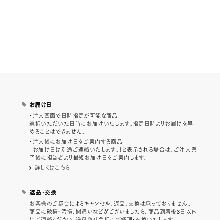
お届け日
・注文画面で日時指定が可能な商品
選択いただいた日時にお届けいたします。指定日時よりお届けを早
めることはできません。
・注文後にお届け日をご案内する商品
「お届け日は別途ご連絡いたします。」と表示される場合は、ご注文完
了後に担当者より最短お届け日をご案内します。
詳しくはこちら
返品・交換
お客様のご都合によるキャンセル、返品、交換は承っておりません。
商品に破損・汚損、間違いなどがございましたら、商品到着後3日以内
にご連絡ください。送料弊社負担にて修理・交換いたします。