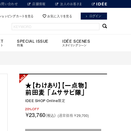
お問い合わせ
店舗情報
法人のお客さま
ログイン
ショッピングカートを見る
お気に入りを見る
ET
SPECIAL ISSUE
IDÉE SCENES
ット
特集
スタイリングシーン
★【わけあり】【一点物】
前田麦 「ムササビ隊」
IDEE SHOP Online限定
20%OFF
￥23,760
（税込）
(通常価格 ￥29,700)