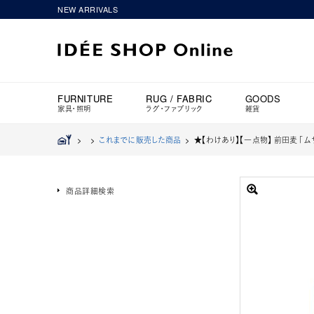
NEW ARRIVALS
FURNITURE
RUG / FABRIC
GOODS
家具・照明
ラグ・ファブリック
雑貨
>
>
これまでに販売した商品
>
★【わけあり】【一点物】 前田麦 「ム
商品詳細検索