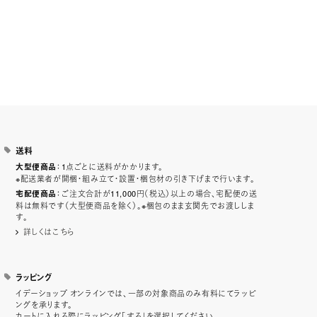
送料
：1点ごとに送料がかかります。
大型便商品
※配送業者が開梱・組み立て・設置・梱包材の引き下げまで行います。
：ご注文合計が11,000円（税込）以上の場合、宅配便の送
宅配便商品
料は無料です（大型便商品を除く）。※梱包のまま玄関先でお渡ししま
す。
詳しくはこちら
ラッピング
イデーショップ オンラインでは、一部の対象商品のみ有料にてラッピ
ングを承ります。
カートに入れる際にラッピング「する」を選択してください。