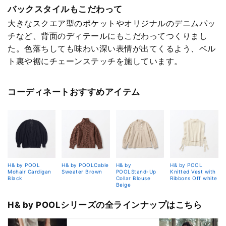
バックスタイルもこだわって
大きなスクエア型のポケットやオリジナルのデニムパッ
チなど、背面のディテールにもこだわってつくりまし
た。色落ちしても味わい深い表情が出てくるよう、ベル
ト裏や裾にチェーンステッチを施しています。
コーディネートおすすめアイテム
H& by POOL
H& by POOLCable
H& by
H& by POOL
Mohair Cardigan
Sweater Brown
POOLStand-Up
Knitted Vest with
Black
Collar Blouse
Ribbons Off white
Beige
H& by POOLシリーズの全ラインナップはこちら