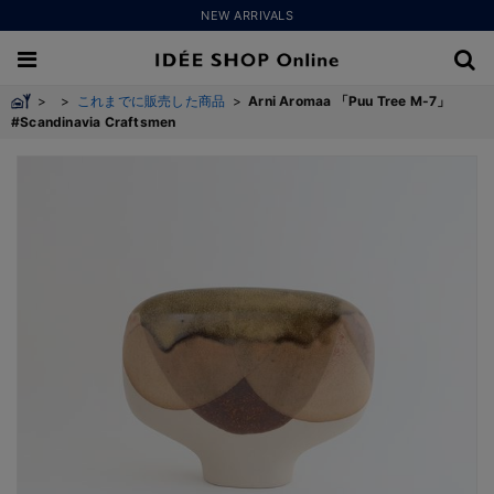
NEW ARRIVALS
>
>
これまでに販売した商品
>
Arni Aromaa 「Puu Tree M-7」
#Scandinavia Craftsmen