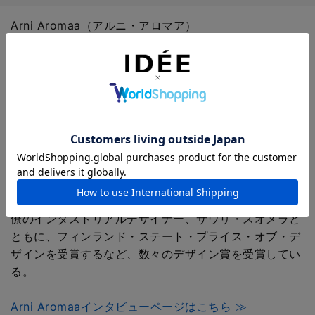
Arni Aromaa（アルニ・アロマア）
セラミック・ガラスを主な素材として作品制作をするア
ーティスト・工業デザイナー。アアルト大学在籍中
1996年に友人とデザイン事務所Pentagon Designを立
ち上げ、現在は約40人のデザイナーを抱え、インテリア
やサービス、プロダクトなどのデザインを行う。工業デ
ザインの他に、彫刻とセラミックアートに情熱を注ぎ、
鋳造、型押し、手作業など、さまざまな技法を用いて作
品を制作している。
数多くの展覧会に参加し、国立美術館やEMMA近代美術
館のコレクションに収蔵されている。2012年には、同
僚のインダストリアルデザイナー、サウリ・スオメラと
ともに、フィンランド・ステート・プライス・オブ・デ
ザインを受賞するなど、数々のデザイン賞を受賞してい
る。
Arni Aromaaインタビューページはこちら ≫