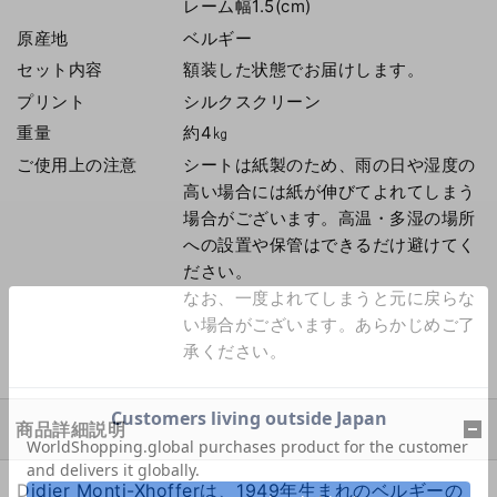
レーム幅1.5(cm)
原産地
ベルギー
セット内容
額装した状態でお届けします。
プリント
シルクスクリーン
重量
約4㎏
ご使用上の注意
シートは紙製のため、雨の日や湿度の
高い場合には紙が伸びてよれてしまう
場合がございます。高温・多湿の場所
への設置や保管はできるだけ避けてく
ださい。
なお、一度よれてしまうと元に戻らな
い場合がございます。あらかじめご了
承ください。
商品詳細説明
Didier Monti-Xhofferは、1949年生まれのベルギーの