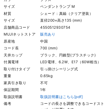
サイズ
ペンダントランプ M
材質
シェード：真鍮（クリア塗装）
サイズ
直径200×高さ135 (mm)
店舗商品コード
4550512930754
MUJIネットストア
販売あり
原産地
中国
コード長
700 (mm)
天井カップ
ブラック、円錐型(プラスチック)
付属電球
LED電球、6.2W、E17（60W相当）
取り付けタイプ
引っ掛けシーリング式
重量
0.65kg
家具引き取り
不可
保証期間
1年
取扱説明書
取扱説明書はこちら[pdf]
備考
コードの長さを調整できるコードスト