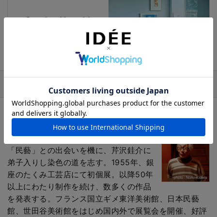
デザイナー / 作家
柚木 沙弥郎 Samiro Yunoki
染色家
1922年東京生まれ。柳宗悦が提唱する
「民藝」との出会いを機に、芹沢銈介に
弟子入りし染色の道を志す。1955年、銀
座のたくみ工芸店にて初個展。以降50年
以上にわたり制作を続け、数多くの作品
を発表する。フランス国立ギメ東洋美術館、日本民藝
館、世田谷美術館をはじめ国内外で展覧会を開催、好評