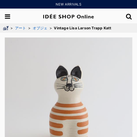
NEW ARRIVALS
>
アート
>
オブジェ
>
Vintage Lisa Larson Trapp Katt