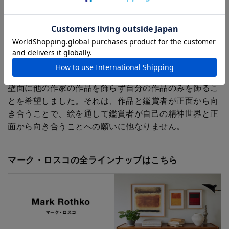
の一人です。ロシアから移民としてアメリカに渡ったロ
スコ、その飽くなき探求心と死と魂をめぐる思想は、彼
の作品に大きな影響を与えました。
キャンバスを区切った矩形と色彩のみで、宗教的とまで
言われる深い内省を表現する独自の作風を確立しまし
た。ロスコは生前から美術館などの展示の際には、同じ
壁面に他の作家の作品を飾らず自分の作品のみを飾るこ
とを希望しました。それは、作品と鑑賞者が正面から向
き合うことで、絵を通して鑑賞者が自己の精神世界と正
面から向き合うことへの願いに他なりません。
マーク・ロスコの全ラインナップはこちら