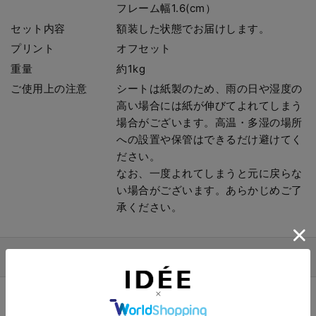
フレーム幅1.6(cm）
セット内容
額装した状態でお届けします。
プリント
オフセット
重量
約1kg
ご使用上の注意
シートは紙製のため、雨の日や湿度の
高い場合には紙が伸びてよれてしまう
場合がございます。高温・多湿の場所
への設置や保管はできるだけ避けてく
ださい。
なお、一度よれてしまうと元に戻らな
い場合がございます。あらかじめご了
承ください。
商品詳細説明
Mark Rothko (マーク・ロスコ) / 1903～1970
抽象表現主義の代表的な画家で、20世紀を代表する画家