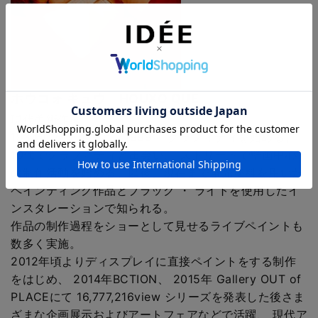
ホウコォ キュウ HOUXO QUE
現代美術作家
1984年 東京生まれ。1999年 グラフィティを始める。
10代でグラフィティと出会い、 ストリートで壁画中心
の制作活動を始める。以後、現在まで蛍光塗料を用いた
ペインティング作品とブラック ・ ライトを使用したイ
ンスタレーションで知られる。
作品の制作過程をショーとして見せるライブペイントも
数多く実施。
2012年頃よりディスプレイに直接ペイントをする制作
をはじめ、 2014年BCTION、 2015年 Gallery OUT of
PLACEにて 16,777,216view シリーズを発表した後さま
ざまな企画展示およびアートフェアなどで活躍、 現代ア