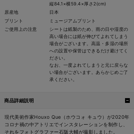
縦84.1×横59.4×厚さ2(cm)
原産地
日本
プリント
ミュージアムプリント
ご使用上の注意
シートは紙製のため、雨の日や湿度の
高い場合には紙が伸びてよれてしまう
場合がございます。高温・多湿の場所
への設置や保管はできるだけ避けてく
ださい。
なお、一度よれてしまうと元に戻らな
い場合がございます。あらかじめご了
承ください。
商品詳細説明
現代美術作家Houxo Que（ホウコォ キュウ）が2020年
コロナ禍の中アトリエでインスタレーションを制作し、
それをフォトグラファー石阪大輔が撮影しました。