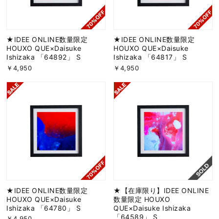
★IDEE ONLINE数量限定
★IDEE ONLINE数量限定
HOUXO QUE×Daisuke
HOUXO QUE×Daisuke
Ishizaka 「64892」 S
Ishizaka 「64817」 S
￥4,950
￥4,950
★IDEE ONLINE数量限定
★【在庫限り】IDEE ONLINE
HOUXO QUE×Daisuke
数量限定 HOUXO
Ishizaka 「64780」 S
QUE×Daisuke Ishizaka
「64589」 S
￥4,950