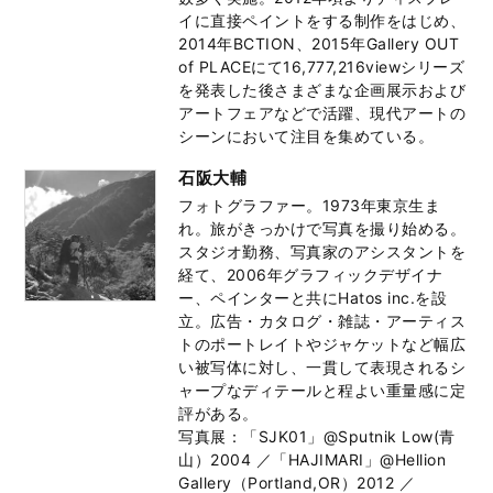
イに直接ペイントをする制作をはじめ、
2014年BCTION、2015年Gallery OUT
of PLACEにて16,777,216viewシリーズ
を発表した後さまざまな企画展示および
アートフェアなどで活躍、現代アートの
シーンにおいて注目を集めている。
石阪大輔
フォトグラファー。1973年東京生ま
れ。旅がきっかけで写真を撮り始める。
スタジオ勤務、写真家のアシスタントを
経て、2006年グラフィックデザイナ
ー、ペインターと共にHatos inc.を設
立。広告・カタログ・雑誌・アーティス
トのポートレイトやジャケットなど幅広
い被写体に対し、一貫して表現されるシ
ャープなディテールと程よい重量感に定
評がある。
写真展：「SJK01」@Sputnik Low(青
山）2004 ／「HAJIMARI」@Hellion
Gallery（Portland,OR）2012 ／