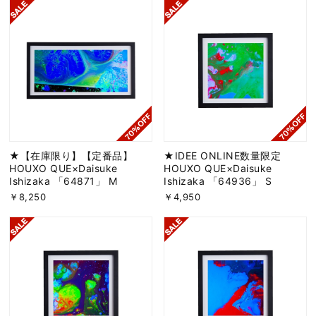
★【在庫限り】【定番品】
★IDEE ONLINE数量限定
HOUXO QUE×Daisuke
HOUXO QUE×Daisuke
Ishizaka 「64871」 M
Ishizaka 「64936」 S
￥8,250
￥4,950